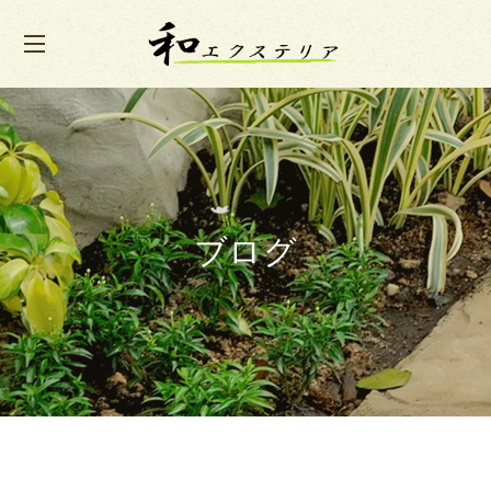
t
o
g
g
l
ブログ
e
n
a
v
i
g
a